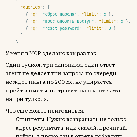
{

"queries"
: [

    { 
"q"
: 
"сброс пароля"
, 
"limit"
: 
5
 },

    { 
"q"
: 
"восстановить доступ"
, 
"limit"
: 
5
 },

    { 
"q"
: 
"reset password"
, 
"limit"
: 
3
 }

  ]

}
У меня в MCP сделано как раз так.
Один тулкол, три синонима, один ответ —
агент не делает три запроса по очереди,
не ждет пинга по 200 мс, не упирается
в рейт-лимиты, не тратит окно контекста
на три тулкола.
Что еще может пригодиться.
Сниппеты. Нужно возвращать не только
адрес результата: иди скачай, прочитай,
пойми. А прямо там в ответе добавлять