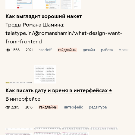
Как выглядит хороший макет
Треды Романа Шамина:
teletype.in/@romanshamin/what-design-want-
from-frontend
11366
2021
handoff
гайдлайны
дизайн
работа
фронтен
Как писать дату и время в интерфейсах
В интерфейсе
22119
2018
гайдлайны
интерфейс
редактура