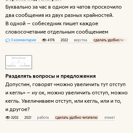
Буквально за час в одном из чатов проскочило
два сообщения из двух разных крайностей.
В одной — собеседник пишет каждое
словосочетание отдельным сообщением
3 комментария
4176
2022
верстка
сделать удобно читате
Разделять вопросы и предложения
Допустим, говорят «можно увеличить тут отступ
и кегль» — ну ок, можно увеличить отступ, можно
кегль. Увеличиваем отступ, или кегль, или и то,
и другое?
3202
2021
работа
сделать удобно читателю
этикет