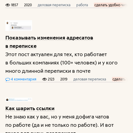
1857
2020
деловая переписка
работа
сделать удобно читат
Показывать изменения адресатов
в переписке
Этот пост актуален для тех, кто работает
в больших компаниях (100+ человек) и у кого
много длинной переписки в почте
4 комментария
2123
2019
деловая переписка
сделать удо
Как шарить ссылки
Не знаю как у вас, но у меня дофига чатов
по работе (да и не только по работе). И вот
такое вот очень раздражает