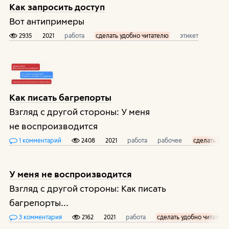
Как запросить доступ
Вот антипримеры
2935
2021
работа
сделать удобно читателю
этикет
Как писать багрепорты
Взгляд с другой стороны: У меня
не воспроизводится
1 комментарий
2408
2021
работа
рабочее
сделать удо
У меня не воспроизводится
Взгляд с другой стороны: Как писать
багрепорты...
3 комментария
2162
2021
работа
сделать удобно читател