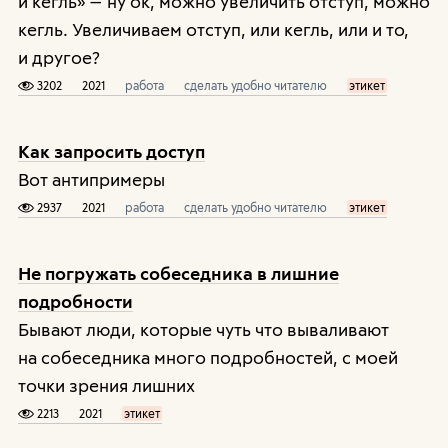
и кегль» — ну ок, можно увеличить отступ, можно
кегль. Увеличиваем отступ, или кегль, или и то,
и другое?
3202
2021
работа
сделать удобно читателю
этикет
Как запросить доступ
Вот антипримеры
2937
2021
работа
сделать удобно читателю
этикет
Не погружать собеседника в лишние
подробности
Бывают люди, которые чуть что вываливают
на собеседника много подробностей, с моей
точки зрения лишних
2213
2021
этикет