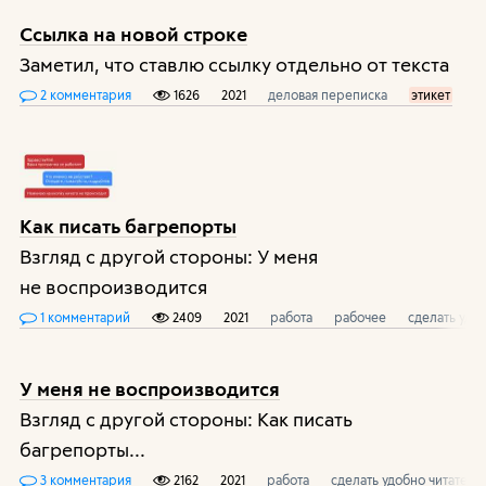
Ссылка на новой строке
Заметил, что ставлю ссылку отдельно от текста
2 комментария
1626
2021
деловая переписка
этикет
Как писать багрепорты
Взгляд с другой стороны: У меня
не воспроизводится
1 комментарий
2409
2021
работа
рабочее
сделать удо
У меня не воспроизводится
Взгляд с другой стороны: Как писать
багрепорты...
3 комментария
2162
2021
работа
сделать удобно читателю