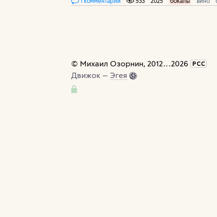
1 комментарий
533
2025
бокалы
вино
©
Михаил Озорнин
, 2012
...
2026
РСС
Движок —
Эгея