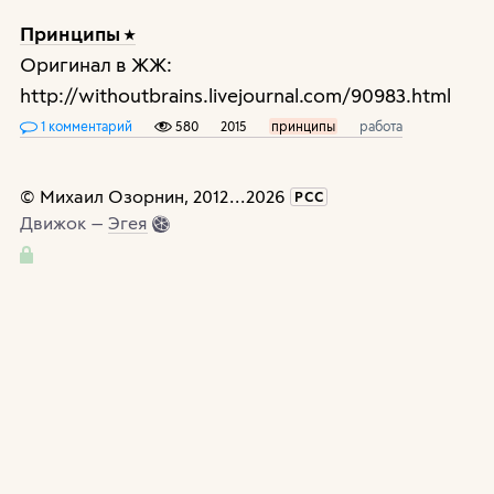
Принципы
Оригинал в ЖЖ:
http://withoutbrains.livejournal.com/90983.html
1 комментарий
580
2015
принципы
работа
©
Михаил Озорнин
, 2012
...
2026
РСС
Движок —
Эгея