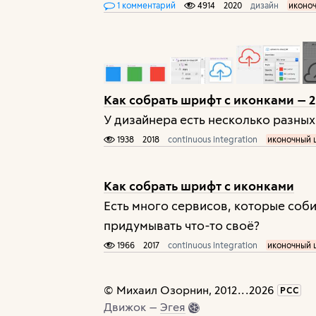
1 комментарий
4914
2020
дизайн
иконо
Как собрать шрифт с иконками — 2
У дизайнера есть несколько разны
1938
2018
continuous integration
иконочный
Как собрать шрифт с иконками
Есть много сервисов, которые соб
придумывать что-то своё?
1966
2017
continuous integration
иконочный
©
Михаил Озорнин
, 2012
...
2026
РСС
Движок —
Эгея