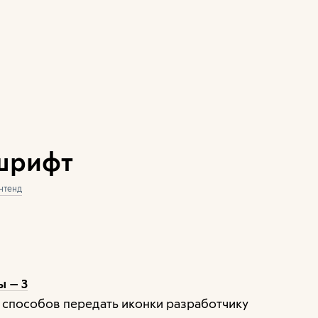
 шрифт
нтенд
ы — 3
х способов передать иконки разработчику