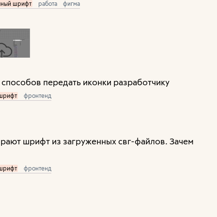
чный шрифт
работа
фигма
х способов передать иконки разработчику
 шрифт
фронтенд
ирают шрифт из загруженных свг-файлов. Зачем
 шрифт
фронтенд