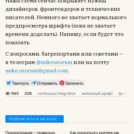
Наша схема сейчас покрывает нужны
дизайнеров, фронтендеров и технических
писателей. Немного не хватает нормального
предпросмотра шрифта (пока не хватает
времени доделать). Напишу, если будет что
показать.
С вопросами, багрепортами или советами —
в телеграм
@mikeozornin
или на почту
mike.ozornin@gmail.com
.
Твитнуть
Отправить
Запинить
1949
2018
continuous integration
иконочный шрифт
фронтен
ПОДПИСАТЬСЯ НА БЛОГ…
Приоритизация — правильно
Как относиться к критике как