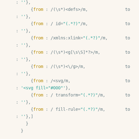
: 
''
},

      {
from 
: /(\s*)<defs>/m,               to 
: 
''
},

      {
from 
: / id=
"(.*?)"
/m,               to 
: 
''
},

      {
from 
: /xmlns:xlink=
"(.*?)"
/m,       to 
: 
''
},

      {
from 
: /(\s*)<g[\s\S]*?>/m,          to 
: 
''
},

      {
from 
: /(\s*)<\/g>/m,                to 
: 
''
},

      {
from 
: /<svg/m,                      to 
: 
'<svg fill="#000"'
},

      {
from 
: / transform=
"(.*?)"
/m,        to 
: 
''
},

      {
from 
: / fill-rule=
"(.*?)"
/m,        to 
: 
''
},]            

    }

  }