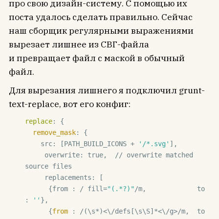
про свою дизайн-систему. С помощью их
поста удалось сделать правильно. Сейчас
наш сборщик регулярными выражениями
вырезает лишнее из СВГ-файла
и превращает файл с маской в обычный
файл.
Для вырезания лишнего я подключил grunt-
text-replace, вот его конфиг:
replace
: {

remove_mask
: {

    src: [PATH_BUILD_ICONS + 
'/*.svg'
],

     overwrite: true,  // overwrite matched 
source files

     replacements: [

      {from : / fill=
"(.*?)"
/m,             to 
: 
''
},

      {
from 
: /(\s*)<\/defs[\s\S]*<\/g>/m,  to 