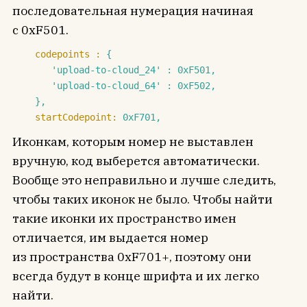
последовательная нумерация начиная
с 0xF501.
codepoints :
{
'upload-to-cloud_24'
:
0xF501
,
'upload-to-cloud_64'
:
0xF502
,
},
startCodepoint:
0xF701
,
Иконкам, которым номер не выставлен
вручную, код выберется автоматически.
Вообще это неправильно и лучше следить,
чтобы таких иконок не было. Чтобы найти
такие иконки их пространство имен
отличается, им выдается номер
из пространства 0xF701+, поэтому они
всегда будут в конце шрифта и их легко
найти.