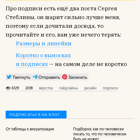
Про подписи есть ещё два поста Сергея
Стеблины, он шарит сильно лучше меня,
поэтому если дочитали досюда, то
прочитайте и его, вам уже нечего терять:
Размеры и линейки
Коротко о выносках
и подписях
— на самом деле не коротко
Твитнуть
Отправить
Запинить
6129
2018
верстка
гайдлайны
дизайн
подписи
ПОДПИСАТЬСЯ НА БЛОГ…
От таблицы к визуализации
Подборка: как по-человески
писать то, что по-человечески
быть не может