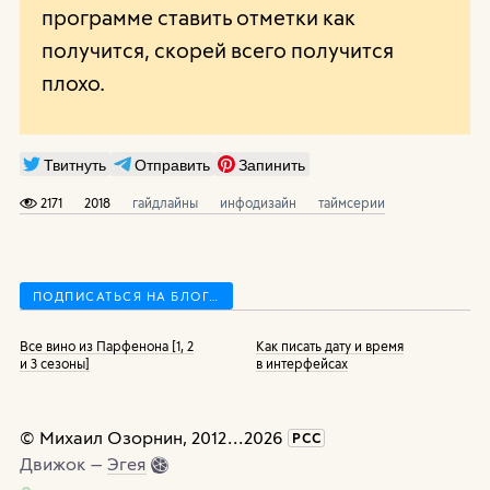
программе ставить отметки как
получится, скорей всего получится
плохо.
Твитнуть
Отправить
Запинить
2171
2018
гайдлайны
инфодизайн
таймсерии
ПОДПИСАТЬСЯ НА БЛОГ…
Все вино из Парфенона [1, 2
Как писать дату и время
и 3 сезоны]
в интерфейсах
©
Михаил Озорнин
, 2012
...
2026
РСС
Движок —
Эгея