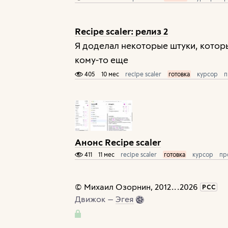
Recipe scaler: релиз 2
Я доделал некоторые штуки, которы
кому-то еще
405
10 мес
recipe scaler
готовка
курсор
п
Анонс Recipe scaler
411
11 мес
recipe scaler
готовка
курсор
пр
©
Михаил Озорнин
, 2012
...
2026
РСС
Движок —
Эгея