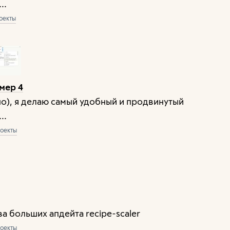
..
оекты
мер 4
но), я делаю самый удобный и продвинутый
..
оекты
 больших апдейта recipe-scaler
оекты