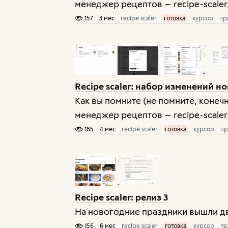
менеджер рецептов — recipe-scaler.
157
3 мес
recipe scaler
готовка
курсор
пр
Recipe scaler: набор изменений но
Как вы помните (не помните, конеч
менеджер рецептов — recipe-scaler.
185
4 мес
recipe scaler
готовка
курсор
пр
Recipe scaler: релиз 3
На новогодние праздники вышли два
156
6 мес
recipe scaler
готовка
курсор
пр