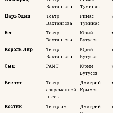
Вахтангова
Туминас
Царь Эдип
Театр
Римас
Вахтангова
Туминас
Бег
Театр
Юрий
Вахтангова
Бутусов
Король Лир
Театр
Юрий
Вахтангова
Бутусов
Сын
РАМТ
Юрий
Бутусов
Все тут
Театр
Дмитрий
современной
Крымов
пьесы
Костик
Театр им.
Дмитрий