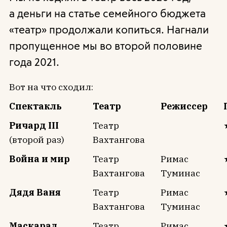
а деньги на статье семейного бюджета
«театр» продолжали копиться. Нагнали
пропущенное мы во второй половине
года 2021.
Вот на что сходил:
Спектакль
Театр
Режиссер
Ричард III
Театр
(второй раз)
Вахтангова
Война и мир
Театр
Римас
Вахтангова
Туминас
Дядя Ваня
Театр
Римас
Вахтангова
Туминас
Маскарад
Театр
Римас