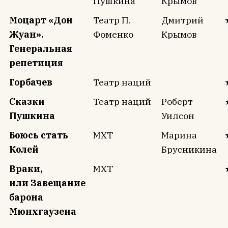
Пушкина
Крымов
Моцарт «Дон
Театр П.
Дмитрий
Жуан».
Фоменко
Крымов
Генеральная
репетиция
Горбачев
Театр наций
Сказки
Театр наций
Роберт
Пушкина
Уилсон
Боюсь стать
МХТ
Марина
Колей
Брусникина
Враки,
МХТ
или Завещание
барона
Мюнхгаузена