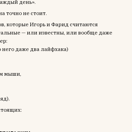
каждый день».
а точно не стоит.
ов, которые Игорь и Фарид считаются
стальные — или известны, или вообще даже
ер:
 него даже два лайфхака)
ом мыши,
яд).
стоящих: