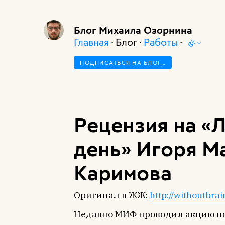
Блог Михаила Озорнина
Главная
· Блог ·
Работы
·
ПОДПИСАТЬСЯ НА БЛОГ…
Рецензия на «
день» Игоря М
Каримова
Оригинал в ЖЖ:
http://withoutbra
Недавно МИФ проводил акцию по 