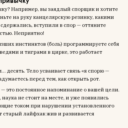
 привычку
чку? Например, вы заядлый спорщик и хотите
еньте на руку канцелярскую резинку, какими
 сдержались, вступили в спор — оттяните
стью. Неприятно!
изших инстинктов (боль) программируете себя
дведями и тиграми в цирке, это работает
… десять. Тело усваивает связь «я спорю —
адумаетесь перед тем, как открыть рот.
е — это постоянное напоминание о вашей цели.
 наука не стоит на месте, и уже появились
ьющие током при нарушении установленного
от старый лайфхак жив и развивается