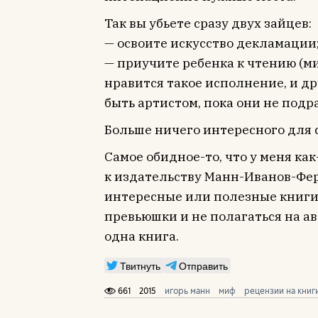
Так вы убьете сразу двух зайцев:
— освоите искусство декламации
— приучите ребенка к чтению (м
нравится такое исполнение, и д
быть артистом, пока они не подра
Больше ничего интересного для 
Самое обидное-то, что у меня как
к издательству Манн-Иванов-Фер
интересные или полезные книги.
превьюшки и не полагаться на а
одна книга.
Твитнуть
Отправить
661
2015
игорь манн
миф
рецензии на книг