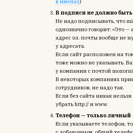
в именах
)
В подписи не должно быть
Не надо подписывать, что mik
однозначно говорит: «Это — 
адрес эл. почты вообще не н
у адресата.
Если сайт расположен на том
тоже можно не указывать. В
у компании с почтой mozornin
В некоторых компаниях прин
сотрудников, не надо так.
Если без сайта никак нельзя
убрать http:// и www.
Телефон — только личный
Если указываете телефон, т
с добавочным, общий телефо