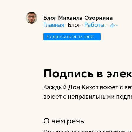
Блог Михаила Озорнина
Главная
· Блог ·
Работы
·
ПОДПИСАТЬСЯ НА БЛОГ…
Подпись в эле
Каждый Дон Кихот воюет с в
воюет с неправильными подп
О чем речь
Многие из вас видели что-то тако