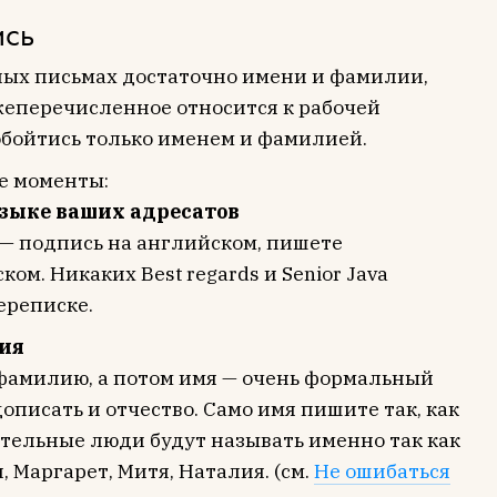
ись
чных письмах достаточно имени и фамилии,
ижеперечисленное относится к рабочей
 обойтись только именем и фамилией.
ие моменты:
зыке ваших адресатов
— подпись на английском, пишете
ком. Никаких Best regards и Senior Java
ереписке.
лия
 фамилию, а потом имя — очень формальный
дописать и отчество. Само имя пишите так, как
ательные люди будут называть именно так как
, Маргарет, Митя, Наталия. (см.
Не ошибаться