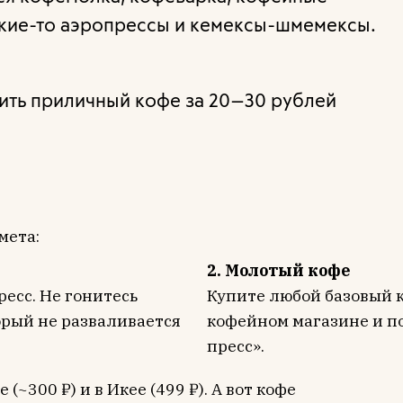
акие-то аэропрессы и кемексы-шмемексы.
пить приличный кофе за 20—30 рублей
мета:
2. Молотый кофе
есс. Не гонитесь
Купите любой базовый 
орый не разваливается
кофейном магазине и п
пресс».
(~300 ₽) и в Икее (499 ₽). А вот кофе