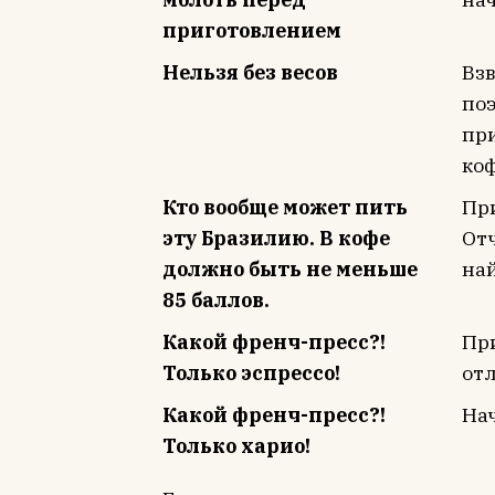
приготовлением
Нельзя без весов
Взв
по
при
коф
Кто вообще может пить
При
эту Бразилию. В кофе
Отч
должно быть не меньше
най
85 баллов.
Какой френч-пресс?!
При
Только эспрессо!
от
Какой френч-пресс?!
Нач
Только харио!