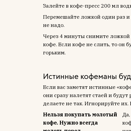
Залейте в кофе-пресс 200 мл вод
Перемешайте ложкой один раз и 
не надо.
Через 4 минуты снимите ложкой 
кофе. Если кофе не слить, то он 
горьким.
Истинные кофеманы буд
Если вас заметят истинные «коф
они сразу налетят стаей и будут 
делаете не так. Игнорируйте их. 
Нельзя покупать молотый
Да,
кофе. Нужно всегда
коф
молоть перед
нач