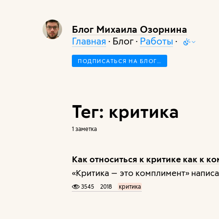
Блог Михаила Озорнина
Главная
· Блог ·
Работы
·
ПОДПИСАТЬСЯ НА БЛОГ…
Тег: критика
1 заметка
Как относиться к критике как к к
«Критика — это комплимент» написа
3545
2018
критика