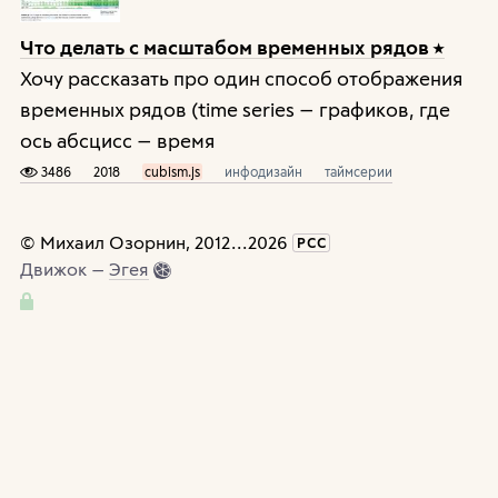
Что делать с масштабом временных рядов
Хочу рассказать про один способ отображения
временных рядов (time series — графиков, где
ось абсцисс — время
3486
2018
cubism.js
инфодизайн
таймсерии
©
Михаил Озорнин
, 2012
...
2026
РСС
Движок —
Эгея