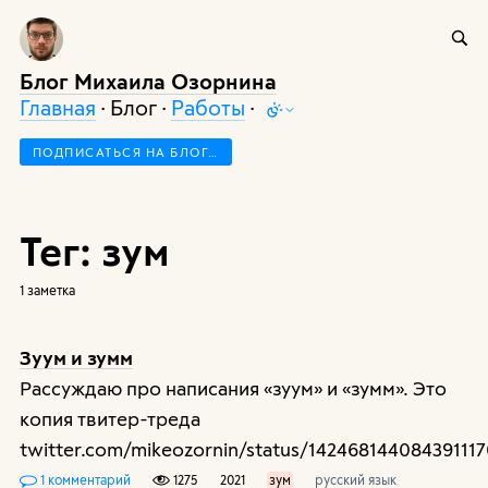
Блог Михаила Озорнина
Главная
· Блог ·
Работы
·
ПОДПИСАТЬСЯ НА БЛОГ…
Тег: зум
1 заметка
Зуум и зумм
Рассуждаю про написания «зуум» и «зумм». Это
копия твитер-треда
twitter.com/mikeozornin/status/14246814408439111
1 комментарий
1275
2021
зум
русский язык