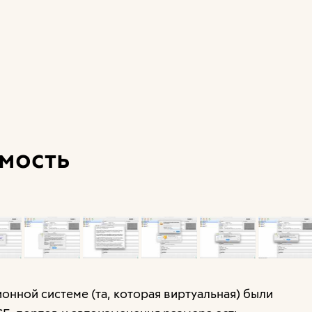
имость
ионной системе (та, которая виртуальная) были