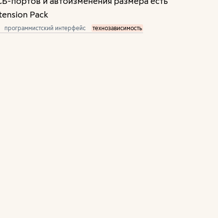
Б-портов и автоизменения размера есть
ension Pack
программистский интерфейс
технозависимость