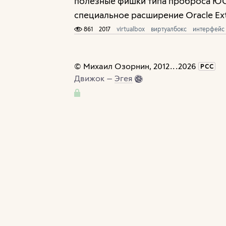
полезные фишки типа проброса ЮС
специальное расширение Oracle Ext
861
2017
virtualbox
виртуалбокс
интерфейс
©
Михаил Озорнин
, 2012
...
2026
РСС
Движок —
Эгея