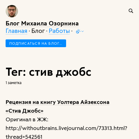
Блог Михаила Озорнина
Главная
· Блог ·
Работы
·
ПОДПИСАТЬСЯ НА БЛОГ…
Тег: стив джобс
1 заметка
Рецензия на книгу Уолтера Айзексона
«Стив Джобс»
Оригинал в ЖЖ:
http://withoutbrains.livejournal.com/73313.html?
thread=542561