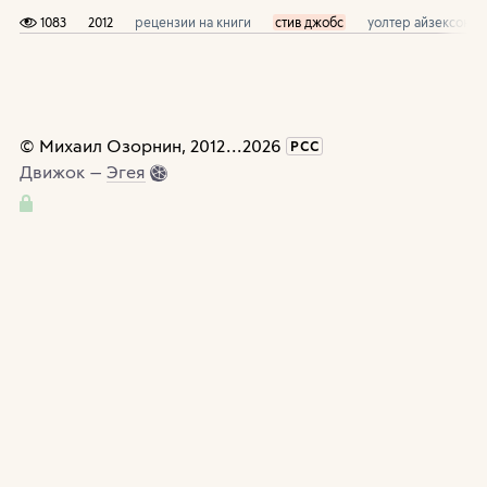
1083
2012
рецензии на книги
стив джобс
уолтер айзексон
©
Михаил Озорнин
, 2012
...
2026
РСС
Движок —
Эгея