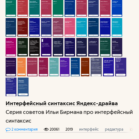
Интерфейсный синтаксис Яндекс-драйва
Серия советов Ильи Бирмана про интерфейсный
синтаксис
2 комментария
20061
2019
интерфейс
редактура
синт