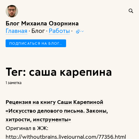
Блог Михаила Озорнина
Главная
· Блог ·
Работы
·
ПОДПИСАТЬСЯ НА БЛОГ…
Тег: саша карепина
1 заметка
Рецензия на книгу Саши Карепиной
«Искусство делового письма. Законы,
хитрости, инструменты»
Оригинал в ЖЖ:
http://withoutbrains.livejournal.com/77356.html