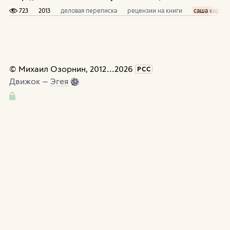
723
2013
деловая переписка
рецензии на книги
саша кареп
©
Михаил Озорнин
, 2012
...
2026
РСС
Движок —
Эгея