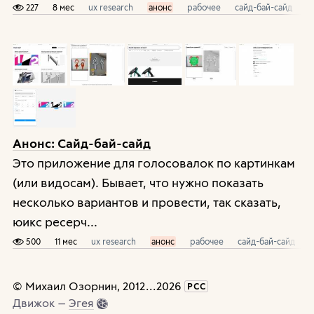
227
8 мес
ux research
анонс
рабочее
сайд-бай-сайд
с
Анонс: Сайд-бай-сайд
Это приложение для голосовалок по картинкам
(или видосам). Бывает, что нужно показать
несколько вариантов и провести, так сказать,
юикс ресерч...
500
11 мес
ux research
анонс
рабочее
сайд-бай-сайд
с
©
Михаил Озорнин
, 2012
...
2026
РСС
Движок —
Эгея