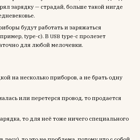
ерял зарядку — страдай, больше такой нигде
едневековье.
риборы будут работать и заряжаться
пример, type-c). В
type-c пролезет
USB
статочно для любой мелочевки.
ой на несколько приборов, а не брать одну
малась или перетерся провод, то продается
арядка, то для неё тоже ничего специального
 лесу), то это не проблема, потому что с собой