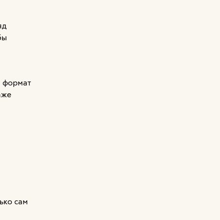
яд
бы
, формат
аже
лько сам