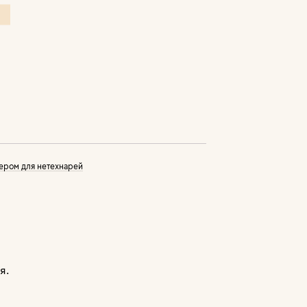
ером для нетехнарей
я.