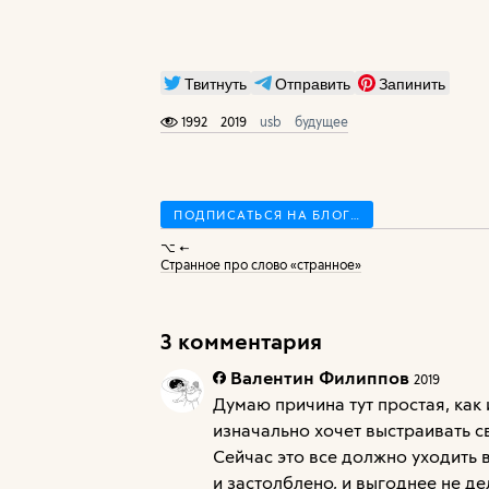
Твитнуть
Отправить
Запинить
1992
2019
usb
будущее
ПОДПИСАТЬСЯ НА БЛОГ…
⌥ ←
Странное про слово «странное»
3 комментария
Валентин Филиппов
2019
Думаю причина тут простая, как
изначально хочет выстраивать св
Сейчас это все должно уходить 
и застолблено, и выгоднее не де