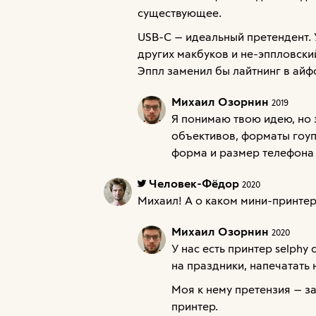
существующее.
USB-C — идеальный претендент. 
других макбуков и не-эппловский
Эппл заменил бы лайтнинг в айф
Михаил Озорнин
2019
Я понимаю твою идею, но 
объективов, форматы гоуп
форма и размер телефона 
Человек-Фёдор
2020
Михаил! А о каком мини-принтере
Михаил Озорнин
2020
У нас есть принтер selphy
на праздники, напечатать 
Моя к нему претензия — за
принтер.