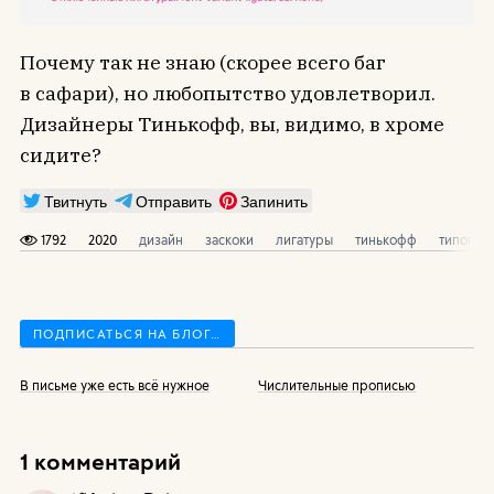
Почему так не знаю (скорее всего баг
в сафари), но любопытство удовлетворил.
Дизайнеры Тинькофф, вы, видимо, в хроме
сидите?
Твитнуть
Отправить
Запинить
1792
2020
дизайн
заскоки
лигатуры
тинькофф
типогра
ПОДПИСАТЬСЯ НА БЛОГ…
В письме уже есть всё нужное
Числительные прописью
1 комментарий