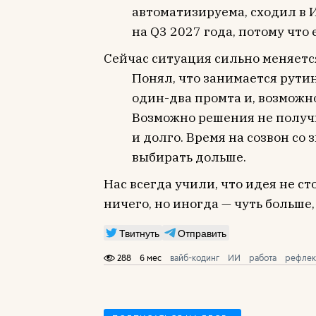
автоматизируема, сходил в И
на Q3 2027 года, потому что 
Сейчас ситуация сильно меняетс
Понял, что занимается рути
один-два промта и, возможн
Возможно решения не получил
и долго. Время на созвон со
выбирать дольше.
Нас всегда учили, что идея не ст
ничего, но иногда — чуть больше,
Твитнуть
Отправить
288
6 мес
вайб-кодинг
ИИ
работа
рефлек