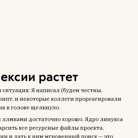
ексии растет
 ситуация: Я написал (будем честны,
рипт, и некоторые коллеги прореагировали
еня в голове щелкнуло.
 ллмками достаточно хорошо. Ядро линукса
арсить все ресурсные файлы проекта,
ки и дать к ним мгновенный поиск — это