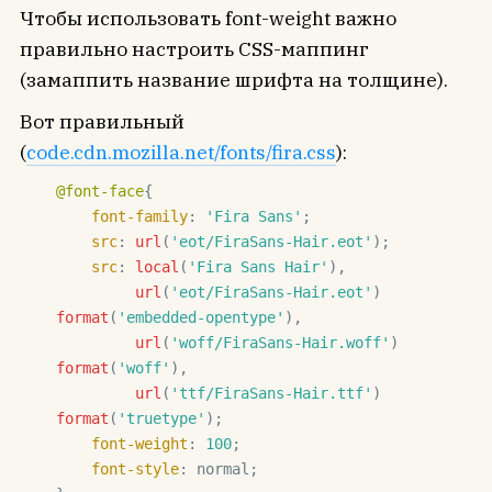
Чтобы использовать font-weight важно
правильно настроить CSS-маппинг
(замаппить название шрифта на толщине).
Вот правильный
(
code.cdn.mozilla.net/fonts/fira.css
):
@font-face
{

font-family
: 
'Fira Sans'
;

src
: 
url
(
'eot/FiraSans-Hair.eot'
);

src
: 
local
(
'Fira Sans Hair'
),

url
(
'eot/FiraSans-Hair.eot'
) 
format
(
'embedded-opentype'
),

url
(
'woff/FiraSans-Hair.woff'
) 
format
(
'woff'
),

url
(
'ttf/FiraSans-Hair.ttf'
) 
format
(
'truetype'
);

font-weight
: 
100
;

font-style
: normal;
