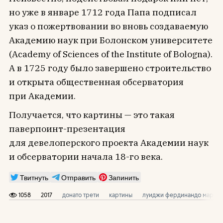
но уже в январе 1712 года Папа подписал
указ о пожертвовании во вновь создаваемую
Академию наук при Болонском университете
(Academy of Sciences of the Institute of Bologna).
А в 1725 году было завершено строительство
и открыта общественная обсерватория
при Академии.
Получается, что картины — это такая
паверпоинт-презентация
для девелоперского проекта Академии наук
и обсерватории начала 18-го века.
Твитнуть
Отправить
Запинить
1058
2017
донато трети
картины
луиджи фердинандо марси