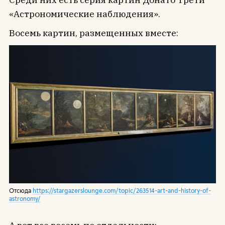
«Астрономические наблюдения».
Восемь картин, размещенных вместе:
Отсюда
https://stargazerslounge.com/topic/263514-art-and-history-of-
astronomy/