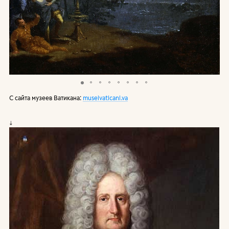
С сайта музеев Ватикана:
museivaticani.va