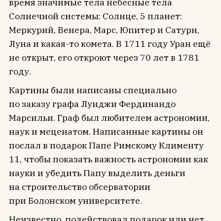
время значимые тела небесные тела
Солнечной системы: Солнце, 5 планет:
Меркурий, Венера, Марс, Юпитер и Сатурн,
Луна и какая-то комета. В 1711 году Уран ещё
не открыт, его откроют через 70 лет в 1781
году.
Картины были написаны специально
по заказу графа Луиджи Фердинандо
Марсильи. Граф был любителем астрономии,
наук и меценатом. Написанные картины он
послал в подарок Папе Римскому Клименту
11, чтобы показать важность астрономии как
науки и убедить Папу выделить деньги
на строительство обсерватории
при Болонcком университете.
Неизвестно, подействовал подарок или нет,